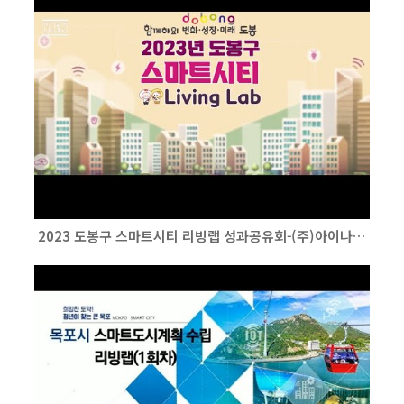
2023 도봉구 스마트시티 리빙랩 성과공유회-(주)아이나래컴퍼니